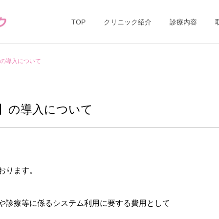
TOP
クリニック紹介
診療内容
の導入について
】の導入について
予防接種・乳幼
内科
診・健診
おります。
や診療等に係るシステム利用に要する費用として